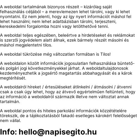
A weboldal tartalmának bizonyos részeit – kizárólag saját
felhasználás céljából – a merevlemezen lehet tárolni, vagy ki lehet
nyomtatni. Ez nem jelenti, hogy az így nyert információt máshol fel
lehet használni; nem lehet adatbázisban tárolni, terjeszteni,
kereskedelmi forgalomba hozni vagy letölthetővé tenni.
A weboldal teljes egészében, beleértve a hirdetéseket és reklámokat
is szerzői jogvédelem alatt állnak, ezek bármely részét másolni és
máshol megjelentetni tilos.
A weboldal tükrözése még változatlan formában is Tilos!
A weboldalon közölt információk jogosulatlan felhasználása büntető-
és polgári jogi következményekkel járhat. A weboldaltulajdonosok
kezdeményezhetik a jogsértő magatartás abbahagyását és a károk
megtérítését.
A weboldalról híreket / értesüléseket átlinkelni / átmásolni / átvenni
csak a csak úgy lehet, hogy az átvevő egyértelműen feltünteti, hogy
az információ a weboldalról származik illetve nem változtat annak
tartalmán.
A weboldal pontos és hiteles parkolási információk közzétételére
törekszik, de a tájékoztatásból fakadó esetleges károkért felelősséget
nem vállal.
Info: hello@napisegito.hu