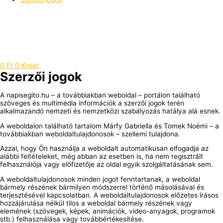
0
Ft
0
Kosár
Szerzői jogok
A napisegito.hu – a továbbiakban weboldal – portálon található
szöveges és multimédia információk a szerzői jogok terén
alkalmazandó nemzeti és nemzetközi szabályozás hatálya alá esnek.
A weboldalon található tartalom Márfy Gabriella és Tomek Noémi – a
továbbiakban weboldaltulajdonosok – szellemi tulajdona.
Azzal, hogy Ön használja a weboldalt automatikusan elfogadja az
alábbi feltételeket, még abban az esetben is, ha nem regisztrált
felhasználója vagy előfizetője az oldal egyik szolgáltatásának sem.
A weboldaltulajdonosok minden jogot fenntartanak, a weboldal
bármely részének bármilyen módszerrel történő másolásával és
terjesztésével kapcsolatban. A weboldaltulajdonosok előzetes írásos
hozzájárulása nélkül tilos a weboldal bármely részének vagy
elemének (szövegek, képek, animációk, video-anyagok, programok
stb.) felhasználása vagy továbbértékesítése.