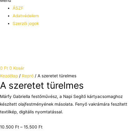
Menü
ÁSZF
Adatvédelem
Szerzői jogok
0
Ft
0
Kosár
Kezdőlap
/
Repró
/ A szeretet türelmes
A szeretet türelmes
Márfy Gabriella festőművész, a Napi Segítő kártyacsomaghoz
készített olajfestményének másolata. Fenyő vakrámára feszített
textilkép, digitális nyomtatással.
10.500
Ft
–
15.500
Ft