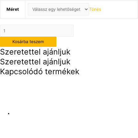
Méret
Törlés
A
szeretet
Kosárba teszem
türelmes
Szeretettel ajánljuk
mennyiség
Szeretettel ajánljuk
Kapcsolódó termékek