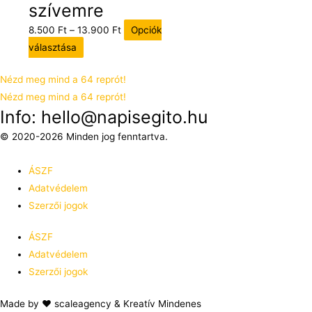
szívemre
8.500
Ft
–
13.900
Ft
Opciók
választása
Nézd meg mind a 64 reprót!
Nézd meg mind a 64 reprót!
Info: hello@napisegito.hu
© 2020-2026 Minden jog fenntartva.
ÁSZF
Adatvédelem
Szerzői jogok
ÁSZF
Adatvédelem
Szerzői jogok
Made by ❤️ scaleagency & Kreatív Mindenes