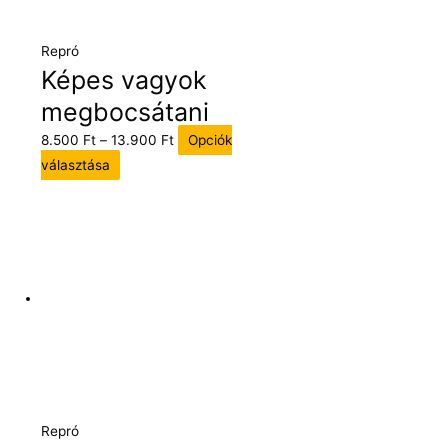
Repró
Képes vagyok
megbocsátani
8.500
Ft
–
13.900
Ft
Opciók
választása
Repró