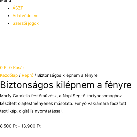
Menü
ÁSZF
Adatvédelem
Szerzői jogok
0
Ft
0
Kosár
Kezdőlap
/
Repró
/ Biztonságos kilépnem a fényre
Biztonságos kilépnem a fényre
Márfy Gabriella festőművész, a Napi Segítő kártyacsomaghoz
készített olajfestményének másolata. Fenyő vakrámára feszített
textilkép, digitális nyomtatással.
8.500
Ft
–
13.900
Ft