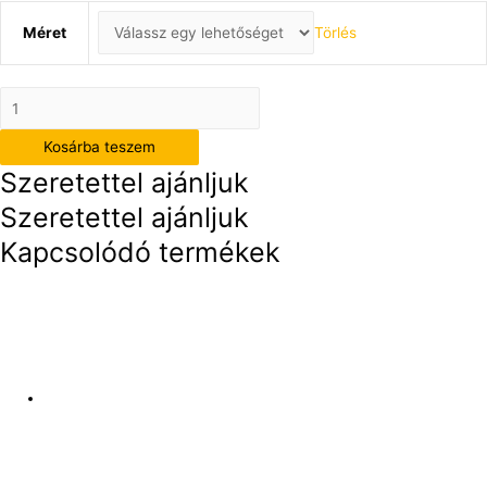
Méret
Törlés
Biztonságos
kilépnem
Kosárba teszem
a
Szeretettel ajánljuk
fényre
mennyiség
Szeretettel ajánljuk
Kapcsolódó termékek