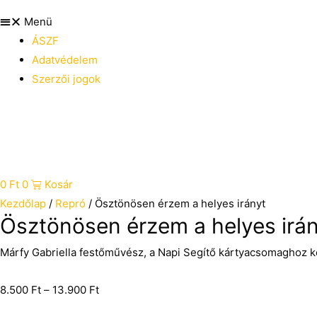
Menü
ÁSZF
Adatvédelem
Szerzői jogok
0
Ft
0
Kosár
Kezdőlap
/
Repró
/ Ösztönösen érzem a helyes irányt
Ösztönösen érzem a helyes irá
Márfy Gabriella festőművész, a Napi Segítő kártyacsomaghoz kés
8.500
Ft
–
13.900
Ft