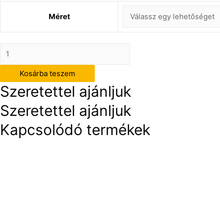
Méret
Ösztönösen
érzem
Kosárba teszem
a
Szeretettel ajánljuk
helyes
irányt
Szeretettel ajánljuk
mennyiség
Kapcsolódó termékek