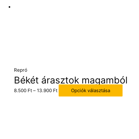
Repró
Békét árasztok magamból
8.500
Ft
–
13.900
Ft
Opciók választása