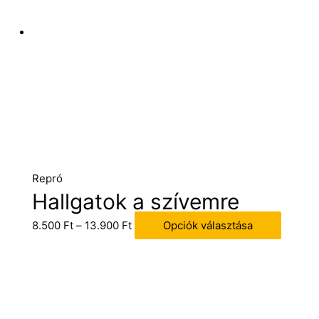
Repró
Hallgatok a szívemre
8.500
Ft
–
13.900
Ft
Opciók választása