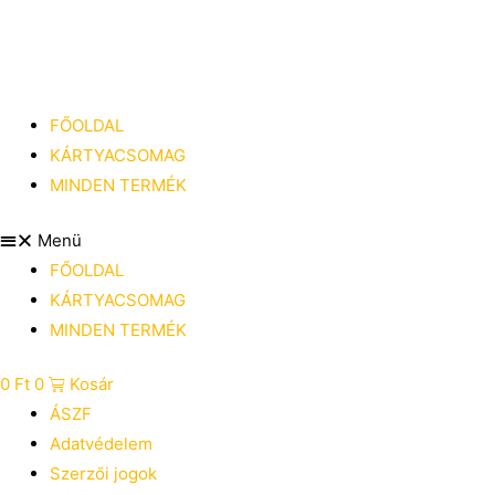
Skip
to
content
FŐOLDAL
KÁRTYACSOMAG
MINDEN TERMÉK
Menü
FŐOLDAL
KÁRTYACSOMAG
MINDEN TERMÉK
0
Ft
0
Kosár
ÁSZF
Adatvédelem
Szerzői jogok