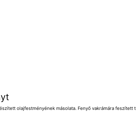
nyt
zített olajfestményének másolata. Fenyő vakrámára feszített tex