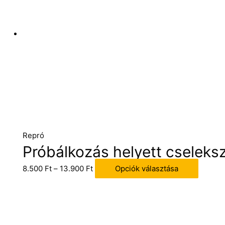
Repró
Próbálkozás helyett cselek
8.500
Ft
–
13.900
Ft
Opciók választása